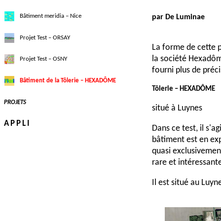
Bâtiment meridia – Nice
par De Luminae
Projet Test – ORSAY
La forme de cette p
la société Hexadôme
Projet Test – OSNY
fourni plus de préci
Bâtiment de la Tôlerie – HEXADÔME
Tôlerie – HEXADÔME
PROJETS
situé à Luynes
APPLI
Dans ce test, il s'a
bâtiment est en expl
quasi exclusivement
rare et intéressant
Il est situé au Luyn