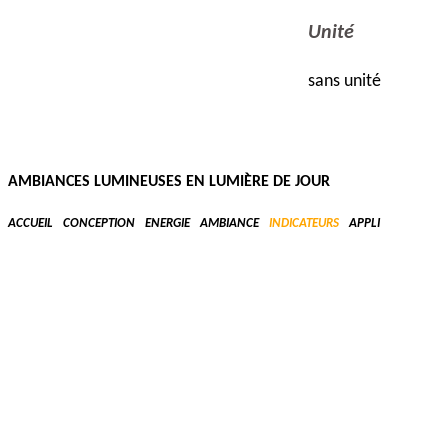
Unité
sans unité
Données d'entr
AMBIANCES LUMINEUSES EN LUMIÈRE DE JOUR
Modèle 3D d’
ACCUEIL
CONCEPTION
ENERGIE
AMBIANCE
INDICATEURS
APPLI
Géométrie 3D 
Date et heure
Caractéristi
Choix du cha
Seuil et/ou réfé
Des seuils existent