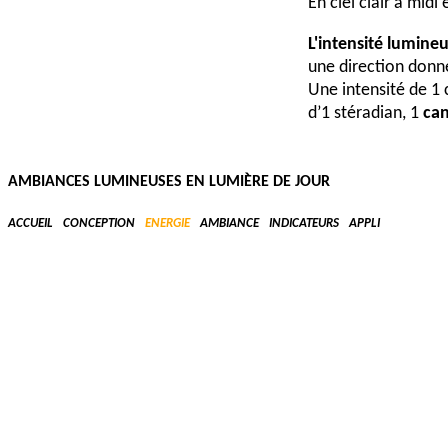
En ciel clair à midi
L'intensité lumine
une direction donné
Une intensité de 1 
d’1 stéradian, 1
ca
La
luminance lumi
donnée, divisée par
AMBIANCES LUMINEUSES EN LUMIÈRE DE JOUR
est le
candela par 
grandeur photométr
ACCUEIL
CONCEPTION
ENERGIE
AMBIANCE
INDICATEURS
APPLI
Pour se repérer, on
La
température de
source. Elle est ex
éclairé et permet d
" teinte chau
" intermédiai
" teinte froid