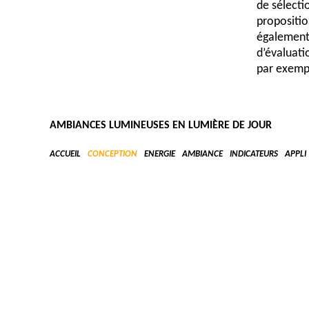
de sélecti
propositio
également
d’évaluati
par exemp
Concepti
AMBIANCES LUMINEUSES EN LUMIÈRE DE JOUR
En phase «
ACCUEIL
CONCEPTION
ENERGIE
AMBIANCE
INDICATEURS
APPLI
des soluti
visuel. Il
(calcul de
électrique
Gara
jours, 
Gara
perform
stratég