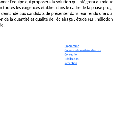
onner l’équipe qui proposera la solution qui intégrera au mieux
n toutes les exigences établies dans le cadre de la phase prog
 demandé aux candidats de présenter dans leur rendu une ou 
on de la quantité et qualité de l’éclairage : étude FLH, héliodo
le.
on
Programme
Concours de maîtrise d’œuvre
 Conception », les équipes de maitrise d’œuvre seront chargé
Conception
ons pour la mise en place des exigences du programme qui sont
Réalisation
Réception
 s’agira de trouver des solutions techniques validées par des ét
Exploitation
 FLJ, héliodons, étude d’éblouissement, dimensionnement de l’
) pour :
ntir les niveaux d’éclairage naturel souhaités : dimensionnem
choix des vitrages et des menuiseries, choix des revêtements in
ntir les niveaux d’éclairage électrique souhaités : déterminat
ances des lampes et luminaires, dimensionnement optimal, dé
ie de contrôle optimisée,