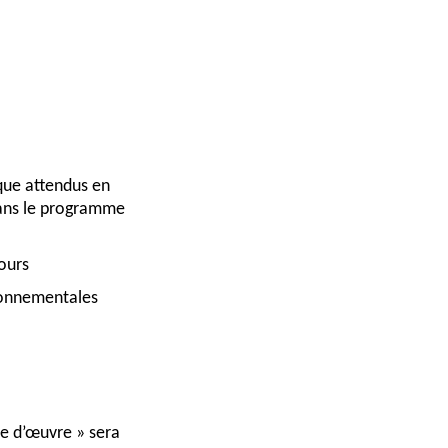
ique attendus en
dans le programme
ours
ironnementales
se d’œuvre » sera